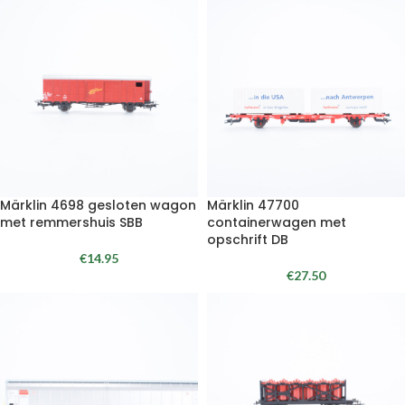
Märklin 4698 gesloten wagon
Märklin 47700
met remmershuis SBB
containerwagen met
opschrift DB
€
14.95
€
27.50