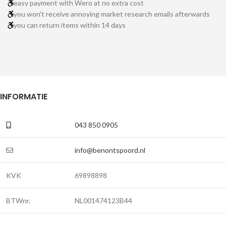
easy payment with Wero at no extra cost
you won't receive annoying market research emails afterwards
you can return items within 14 days
INFORMATIE
043 850 0905
info@benontspoord.nl
KVK
69898898
BTWnr.
NL001474123B44