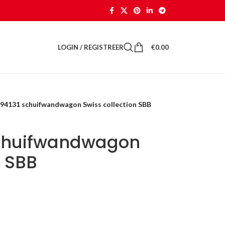
LOGIN / REGISTREER
€
0.00
 94131 schuifwandwagon Swiss collection SBB
schuifwandwagon
n SBB