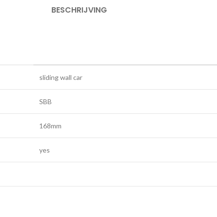
BESCHRIJVING
sliding wall car
SBB
168mm
yes