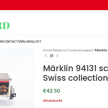
EN
CONTACT
VERLANGLIJST
Home
/
Wagons
/
Goederenwagens
/
Märklin
Märklin 94131 
Swiss collectio
€
42.50
Uitverkocht