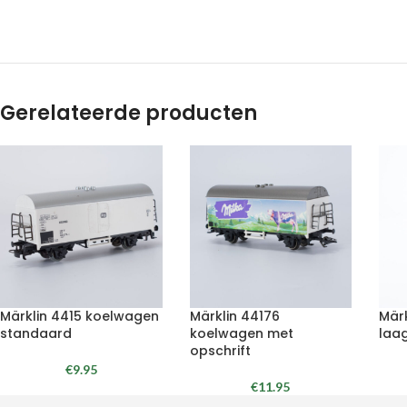
Gerelateerde producten
Märklin 4415 koelwagen
Märklin 44176
Mär
standaard
koelwagen met
laa
opschrift
€
9.95
€
11.95