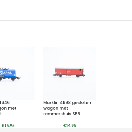
 4646
Märklin 4698 gesloten
gon met
wagon met
t
remmershuis SBB
€
15.95
€
14.95