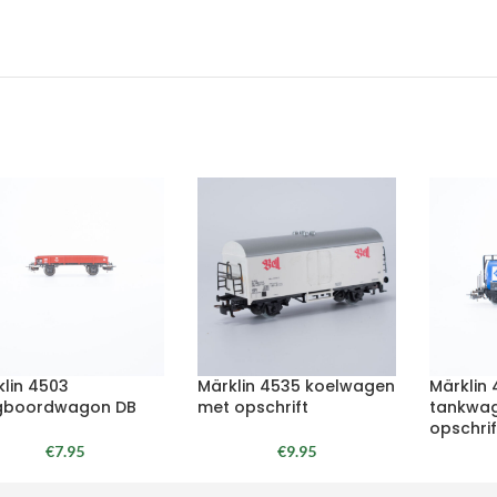
klin 4503
Märklin 4535 koelwagen
Märklin
gboordwagon DB
met opschrift
tankwa
opschrif
€
7.95
€
9.95