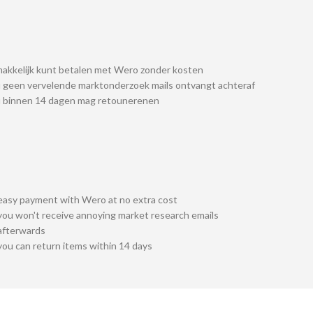
akkelijk kunt betalen met Wero zonder kosten
 geen vervelende marktonderzoek mails ontvangt achteraf
u binnen 14 dagen mag retounerenen
easy payment with Wero at no extra cost
you won't receive annoying market research emails
afterwards
you can return items within 14 days