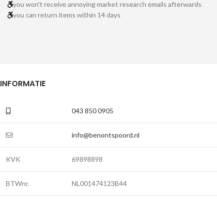
you won't receive annoying market research emails afterwards
you can return items within 14 days
INFORMATIE
043 850 0905
info@benontspoord.nl
KVK
69898898
BTWnr.
NL001474123B44