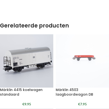
Gerelateerde producten
Märklin 4415 koelwagen
Märklin 4503
standaard
laagboordwagon DB
€
9.95
€
7.95