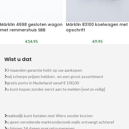
Märklin 4698 gesloten wagon
Märklin 83100 koelwagen met
met remmershuis SBB
opschrift
€
14.95
€
9.95
Wist u dat
3 maanden garantie hebt op uw aankopen
wij scherpe prijzen hebben , en een groot assortiment
gratis porto in Nederland vanaf € 100,00
u kunt kopen zonder eerst aan te melden [wel zo veilig]
makkelijk kunt betalen met Wero zonder kosten
u geen vervelende marktonderzoek mails ontvangt achteraf
u binnen 14 dagen mag retounerenen