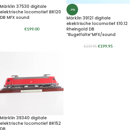
Märklin 37530 digitale
-9%
elektrische locomotief BR120
DB MFX sound
Märklin 39121 digitale
ekektrische locomotief E10.12
Rheingold DB
€
199.00
“Bugelfalte”MFX/sound
€
199.95
€
219.95
Märklin 39340 digitale
elektrische locomotief BR152
DB