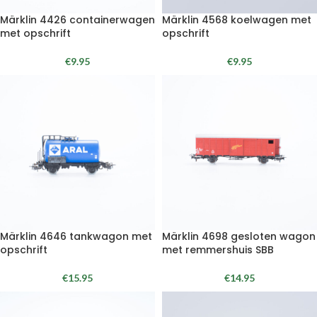
Märklin 4426 containerwagen
Märklin 4568 koelwagen met
met opschrift
opschrift
€
9.95
€
9.95
Märklin 4646 tankwagon met
Märklin 4698 gesloten wagon
opschrift
met remmershuis SBB
€
15.95
€
14.95