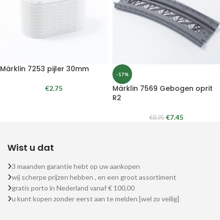
Märklin 7253 pijler 30mm
-17%
Märklin 7569 Gebogen oprit
€
2.75
R2
€
7.45
€
8.95
Wist u dat
3 maanden garantie hebt op uw aankopen
wij scherpe prijzen hebben , en een groot assortiment
gratis porto in Nederland vanaf € 100,00
u kunt kopen zonder eerst aan te melden [wel zo veilig]