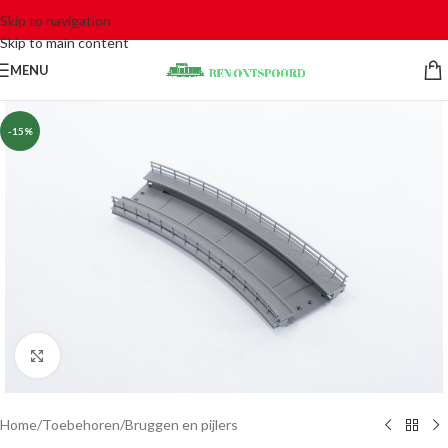
Skip to navigation
Skip to main content
MENU
-15%
Click to enlarge
Home
/
Toebehoren
/
Bruggen en pijlers