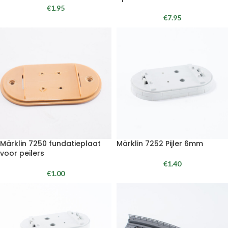
€
1.95
€
7.95
Märklin 7250 fundatieplaat
Märklin 7252 Pijler 6mm
voor peilers
€
1.40
€
1.00