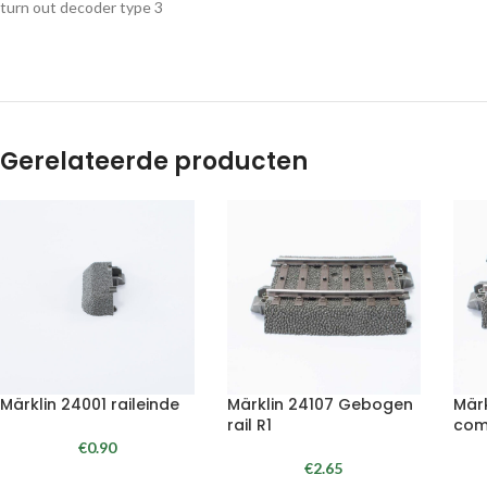
turn out decoder type 3
Gerelateerde producten
Märklin 24001 raileinde
Märklin 24107 Gebogen
Mär
rail R1
com
€
0.90
€
2.65