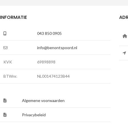
INFORMATIE
ADR
043 850 0905
info@benontspoord.nl
KVK
69898898
BTWnr.
NL001474123B44
Algemene voorwaarden
Privacybeleid