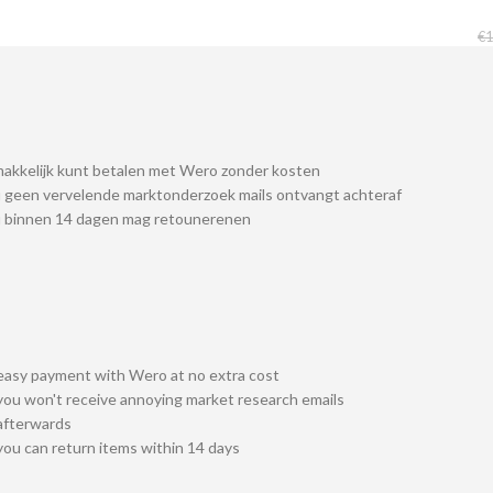
€
1
akkelijk kunt betalen met Wero zonder kosten
 geen vervelende marktonderzoek mails ontvangt achteraf
u binnen 14 dagen mag retounerenen
easy payment with Wero at no extra cost
you won't receive annoying market research emails
afterwards
you can return items within 14 days