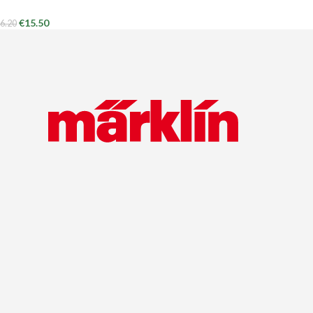
€
15.50
6.20