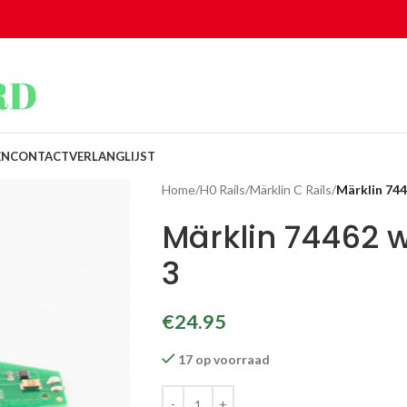
EN
CONTACT
VERLANGLIJST
Home
/
H0 Rails
/
Märklin C Rails
/
Märklin 744
Märklin 74462 
3
€
24.95
17 op voorraad