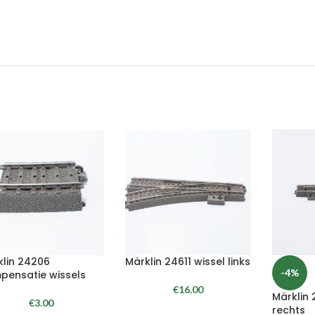
klin 24206
Märklin 24611 wissel links
-4%
pensatie wissels
€
16.00
Märklin 
€
3.00
rechts