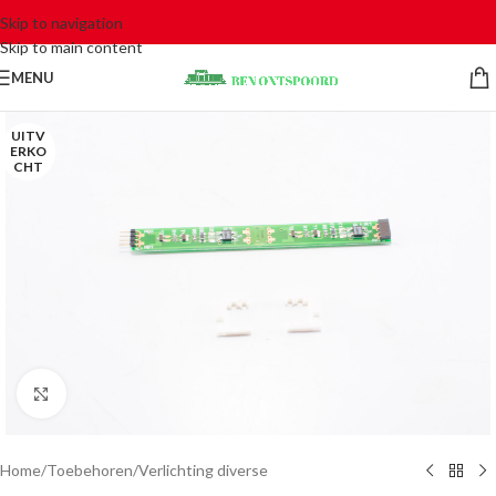
Skip to navigation
Skip to main content
MENU
UITV
ERKO
CHT
Click to enlarge
Home
/
Toebehoren
/
Verlichting diverse