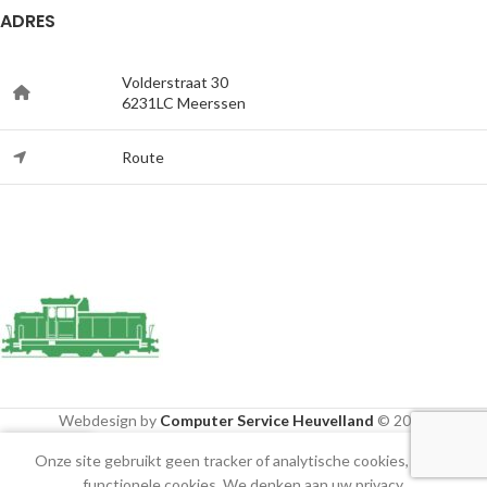
ADRES
Volderstraat 30
6231LC Meerssen
Route
Webdesign by
Computer Service Heuvelland
© 2020
Onze site gebruikt geen tracker of analytische cookies, alleen
Shop
Cart
Mijn account
functionele cookies. We denken aan uw privacy.