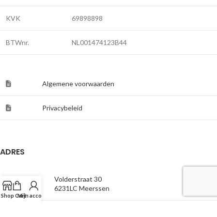
KVK
69898898
BTWnr.
NL001474123B44
Algemene voorwaarden
Privacybeleid
ADRES
Volderstraat 30
6231LC Meerssen
Shop
Cart
Mijn account
Route