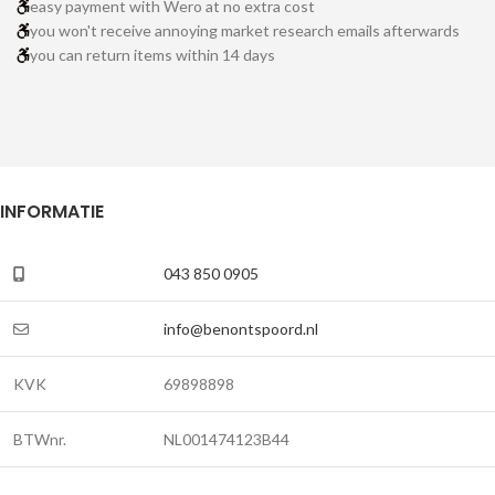
easy payment with Wero at no extra cost
you won't receive annoying market research emails afterwards
you can return items within 14 days
INFORMATIE
043 850 0905
info@benontspoord.nl
KVK
69898898
BTWnr.
NL001474123B44