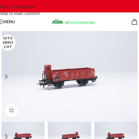
Skip to navigation
Skip to main content
MENU
UITV
ERKO
CHT
Click to enlarge