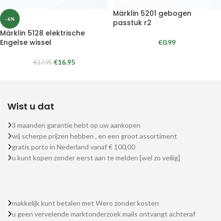
Märklin 5201 gebogen
-6%
passtuk r2
Märklin 5128 elektrische
Engelse wissel
€
0.99
€
16.95
€
17.95
Wist u dat
3 maanden garantie hebt op uw aankopen
wij scherpe prijzen hebben , en een groot assortiment
gratis porto in Nederland vanaf € 100,00
u kunt kopen zonder eerst aan te melden [wel zo veilig]
makkelijk kunt betalen met Wero zonder kosten
u geen vervelende marktonderzoek mails ontvangt achteraf