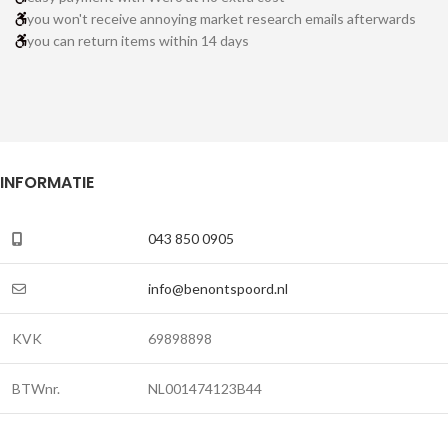
you won't receive annoying market research emails afterwards
you can return items within 14 days
INFORMATIE
043 850 0905
info@benontspoord.nl
KVK
69898898
BTWnr.
NL001474123B44