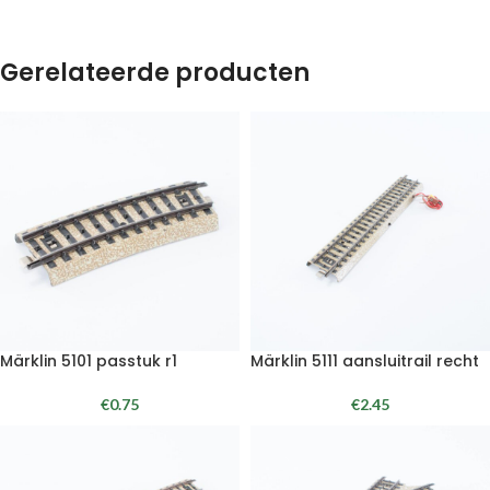
Gerelateerde producten
Märklin 5101 passtuk r1
Märklin 5111 aansluitrail recht
€
0.75
€
2.45