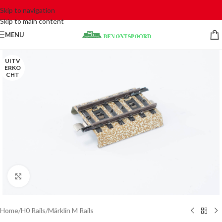
Skip to navigation
Skip to main content
MENU
UITV
ERKO
CHT
Click to enlarge
Home
/
H0 Rails
/
Märklin M Rails