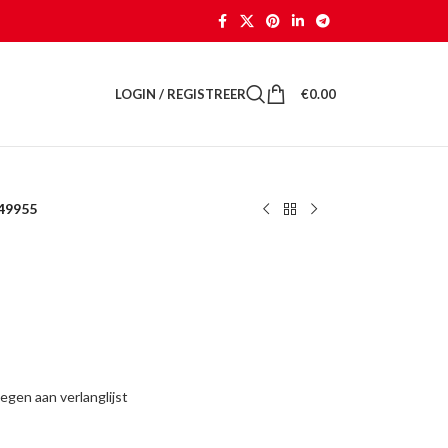
LOGIN / REGISTREER
€
0.00
 49955
gen aan verlanglijst