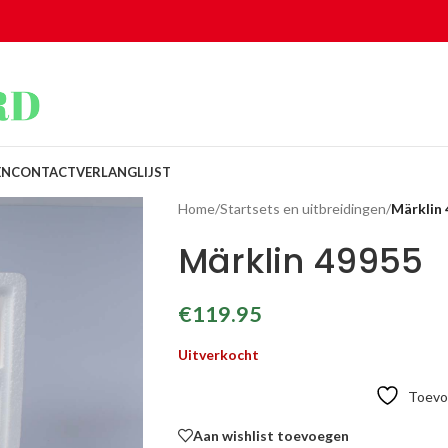
EN
CONTACT
VERLANGLIJST
Home
/
Startsets en uitbreidingen
/
Märklin
Märklin 49955
€
119.95
Uitverkocht
Toevoe
Aan wishlist toevoegen