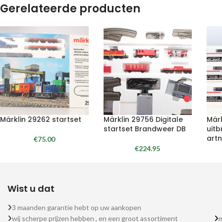
Gerelateerde producten
Märklin 29262 startset
Märklin 29756 Digitale
Mär
startset Brandweer DB
uitb
artn
€
75.00
€
224.95
Wist u dat
3 maanden garantie hebt op uw aankopen
wij scherpe prijzen hebben , en een groot assortiment
m