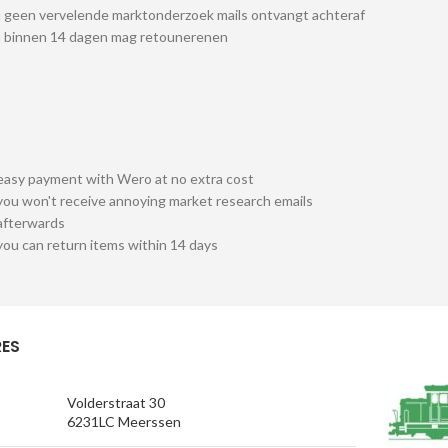
 geen vervelende marktonderzoek mails ontvangt achteraf
u binnen 14 dagen mag retounerenen
easy payment with Wero at no extra cost
you won't receive annoying market research emails
afterwards
you can return items within 14 days
ES
Volderstraat 30
6231LC Meerssen