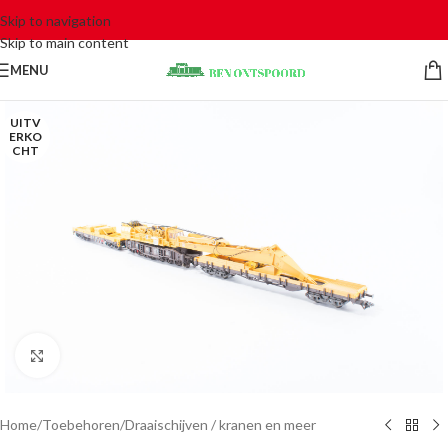
Skip to navigation
Skip to main content
MENU
UITV
ERKO
CHT
Click to enlarge
Home
/
Toebehoren
/
Draaischijven / kranen en meer