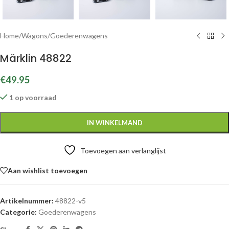
Home
/
Wagons
/
Goederenwagens
Märklin 48822
€
49.95
1 op voorraad
IN WINKELMAND
Toevoegen aan verlanglijst
Aan wishlist toevoegen
Artikelnummer:
48822-v5
Categorie:
Goederenwagens