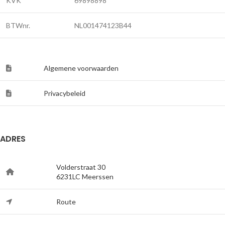
KVK
69898898
BTWnr.
NL001474123B44
Algemene voorwaarden
Privacybeleid
ADRES
Volderstraat 30
6231LC Meerssen
Route