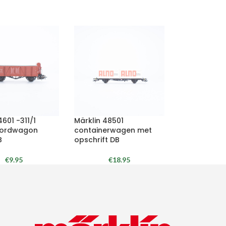
4601 -311/1
Märklin 48501
ordwagon
containerwagen met
B
opschrift DB
€
9.95
€
18.95