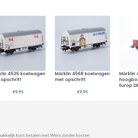
klin 4535 koelwagen
Märklin 4568 koelwagen
Märklin 
 opschrift
met opschrift
hoogbo
Europ D
€
9.95
€
9.95
akkelijk kunt betalen met Wero zonder kosten