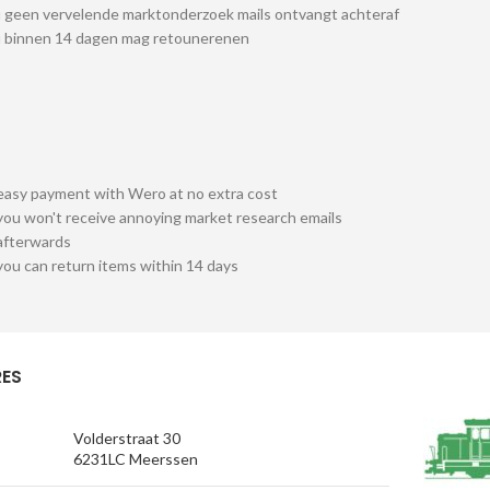
 geen vervelende marktonderzoek mails ontvangt achteraf
u binnen 14 dagen mag retounerenen
easy payment with Wero at no extra cost
you won't receive annoying market research emails
afterwards
you can return items within 14 days
ES
Volderstraat 30
6231LC Meerssen