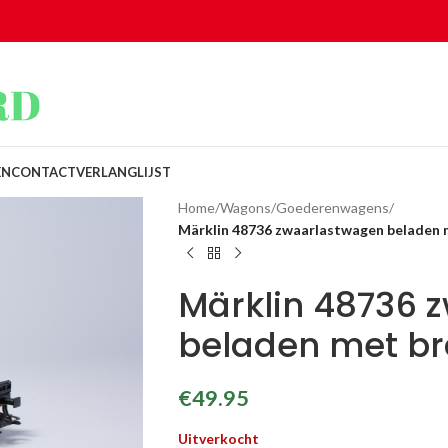
EN
CONTACT
VERLANGLIJST
Home
/
Wagons
/
Goederenwagens
/
Märklin 48736 zwaarlastwagen beladen
Märklin 48736 
beladen met b
€
49.95
Uitverkocht