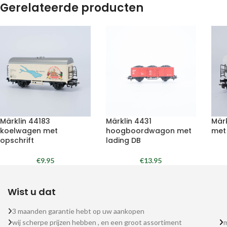
Gerelateerde producten
Märklin 44183
Märklin 4431
Mär
koelwagen met
hoogboordwagon met
met
opschrift
lading DB
€
9.95
€
13.95
Wist u dat
3 maanden garantie hebt op uw aankopen
wij scherpe prijzen hebben , en een groot assortiment
m