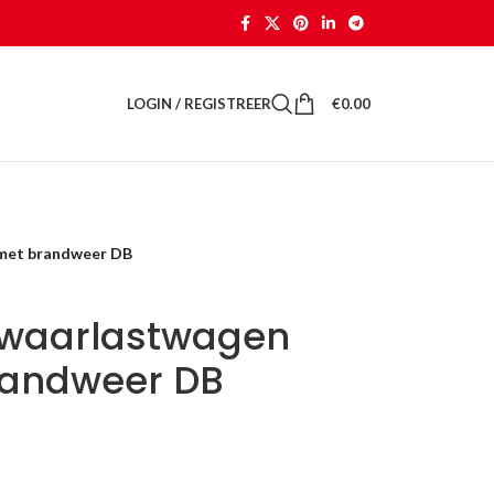
LOGIN / REGISTREER
€
0.00
 met brandweer DB
zwaarlastwagen
randweer DB