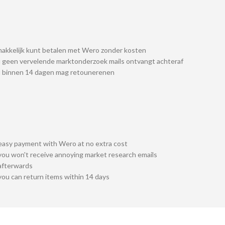
akkelijk kunt betalen met Wero zonder kosten
 geen vervelende marktonderzoek mails ontvangt achteraf
u binnen 14 dagen mag retounerenen
easy payment with Wero at no extra cost
you won't receive annoying market research emails
afterwards
you can return items within 14 days