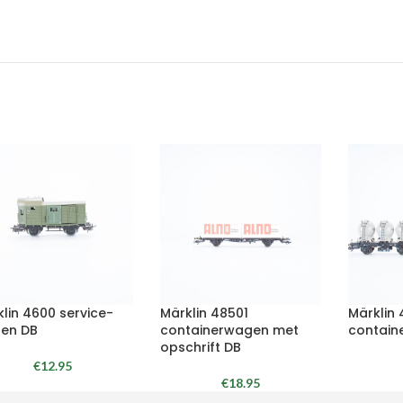
lin 4600 service-
Märklin 48501
Märklin
en DB
containerwagen met
contain
opschrift DB
€
12.95
€
18.95