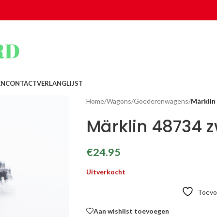
EN
CONTACT
VERLANGLIJST
Home
/
Wagons
/
Goederenwagens
/
Märklin
Märklin 48734 
€
24.95
Uitverkocht
Toevoe
Aan wishlist toevoegen