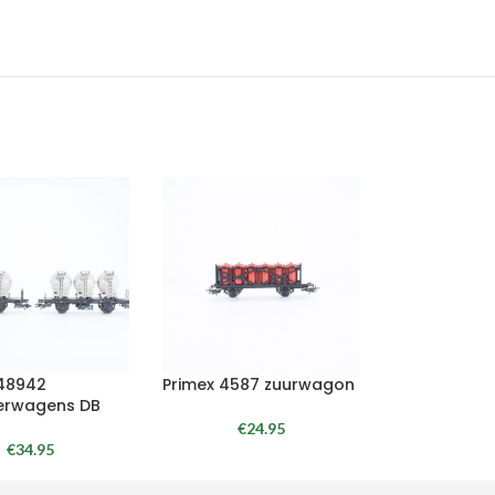
 48942
Primex 4587 zuurwagon
erwagens DB
€
24.95
€
34.95