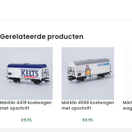
Gerelateerde producten
Märklin 4419 koelwagen
Märklin 4568 koelwagen
Märk
met opschrift
met opschrift
wag
€
9.95
€
9.95