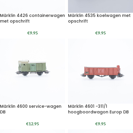
Märklin 4426 containerwagen
Märklin 4535 koelwagen met
met opschrift
opschrift
€
9.95
€
9.95
Märklin 4600 service-wagen
Märklin 4601 -311/1
DB
hoogboordwagon Europ DB
€
12.95
€
9.95