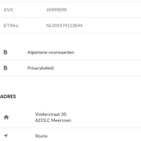
KVK
69898898
BTWnr.
NL001474123B44
Algemene voorwaarden
Privacybeleid
ADRES
Volderstraat 30
6231LC Meerssen
Route