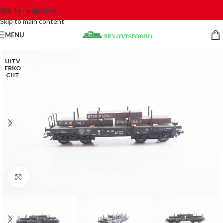
Skip to navigation
Skip to main content
MENU
UITV
ERKO
CHT
Click to enlarge