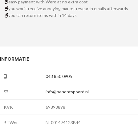
easy payment with Wero at no extra cost
you won't receive annoying market research emails afterwards
you can return items within 14 days
INFORMATIE
043 850 0905
info@benontspoord.nl
KVK
69898898
BTWnr.
NL001474123B44