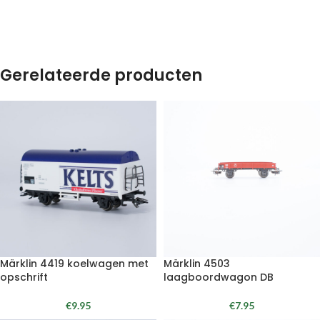
Gerelateerde producten
Märklin 4419 koelwagen met
Märklin 4503
opschrift
laagboordwagon DB
€
9.95
€
7.95