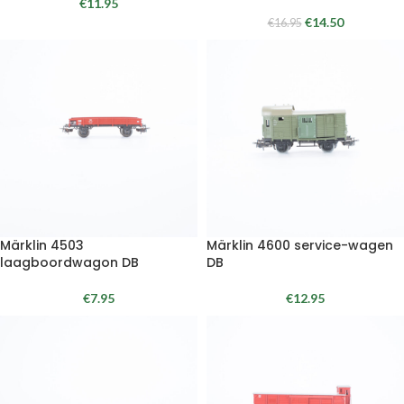
€
11.95
€
14.50
€
16.95
Märklin 4503
Märklin 4600 service-wagen
laagboordwagon DB
DB
€
7.95
€
12.95