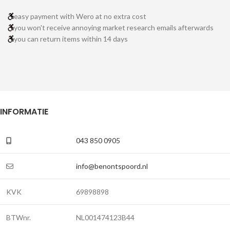
easy payment with Wero at no extra cost
you won't receive annoying market research emails afterwards
you can return items within 14 days
INFORMATIE
043 850 0905
info@benontspoord.nl
KVK
69898898
BTWnr.
NL001474123B44