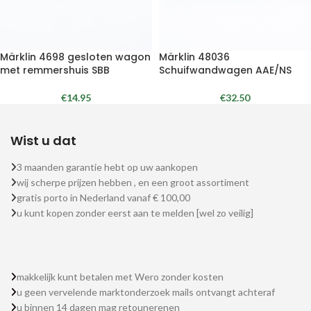
Märklin 4698 gesloten wagon
Märklin 48036
met remmershuis SBB
Schuifwandwagen AAE/NS
€
14.95
€
32.50
Wist u dat
3 maanden garantie hebt op uw aankopen
wij scherpe prijzen hebben , en een groot assortiment
gratis porto in Nederland vanaf € 100,00
u kunt kopen zonder eerst aan te melden [wel zo veilig]
makkelijk kunt betalen met Wero zonder kosten
u geen vervelende marktonderzoek mails ontvangt achteraf
u binnen 14 dagen mag retounerenen