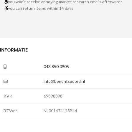
you won't receive annoying market research emails afterwards
you can return items within 14 days
INFORMATIE
043 850 0905
info@benontspoord.nl
KVK
69898898
BTWnr.
NL001474123B44