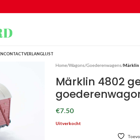
EN
CONTACT
VERLANGLIJST
Home
/
Wagons
/
Goederenwagens
/
Märklin
Märklin 4802 g
goederenwago
€
7.50
Uitverkocht
Toevoe