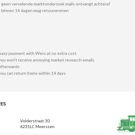
 geen vervelende marktonderzoek mails ontvangt achteraf
u binnen 14 dagen mag retounerenen
easy payment with Wero at no extra cost
you won't receive annoying market research emails
afterwards
you can return items within 14 days
ES
Volderstraat 30
6231LC Meerssen