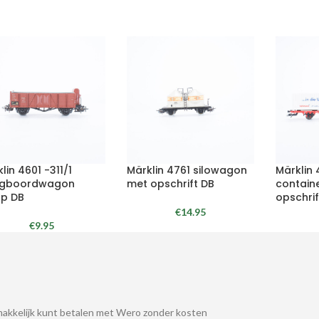
lin 4601 -311/1
Märklin 4761 silowagon
Märklin
gboordwagon
met opschrift DB
contain
op DB
opschrif
€
14.95
€
9.95
akkelijk kunt betalen met Wero zonder kosten