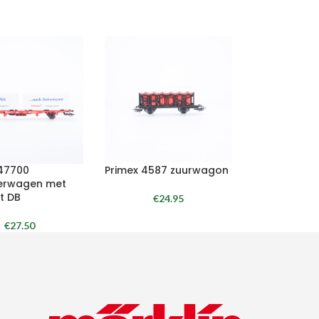
 47700
Primex 4587 zuurwagon
erwagen met
t DB
€
24.95
€
27.50