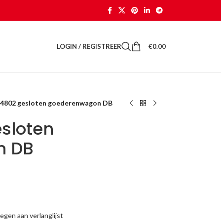
LOGIN / REGISTREER
€
0.00
 4802 gesloten goederenwagon DB
esloten
n DB
gen aan verlanglijst