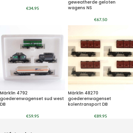
geweatherde geloten
wagens NS
€
34.95
€
67.50
Märklin 4792
Märklin 48270
goederenwagenset sud west
goederenwagenset
DB
kolentransport DB
€
59.95
€
89.95