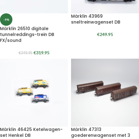
Märklin 43969
-9%
sneltreinwagenset DB
Märklin 26510 digitale
tunnelreddings-trein DB
€
249.95
FX/sound
€
319.95
€
349.95
Märklin 46425 Ketelwagen-
Märklin 47313
set Henkel DB
goederenwagenset met 3