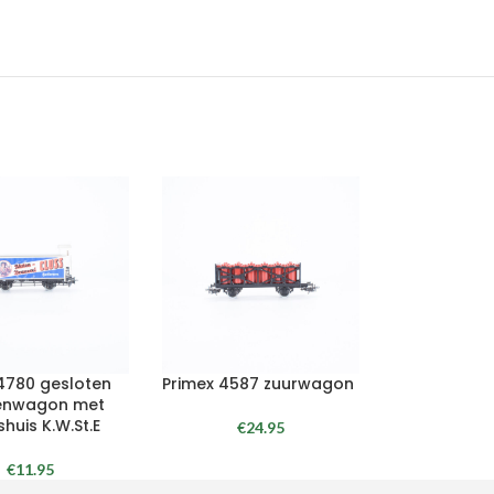
 4780 gesloten
Primex 4587 zuurwagon
enwagon met
uis K.W.St.E
€
24.95
€
11.95