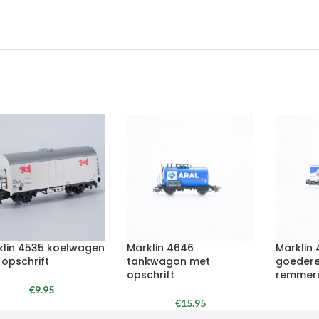
klin 4535 koelwagen
Märklin 4646
Märklin
 opschrift
tankwagon met
goeder
opschrift
remmersh
€
9.95
€
15.95