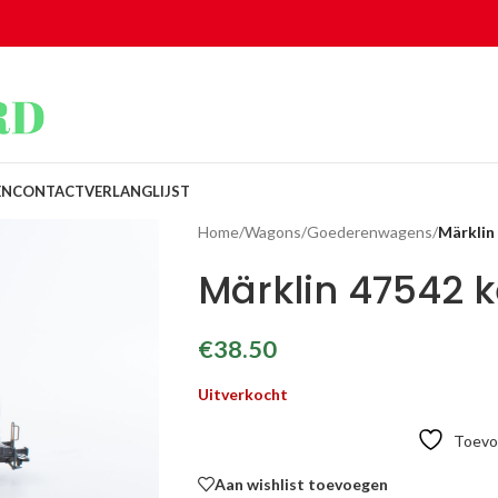
EN
CONTACT
VERLANGLIJST
Home
/
Wagons
/
Goederenwagens
/
Märklin
Märklin 47542 
€
38.50
Uitverkocht
Toevoe
Aan wishlist toevoegen