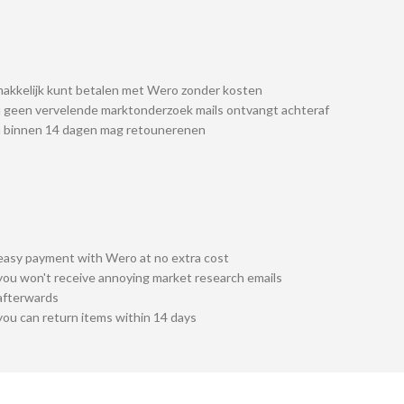
akkelijk kunt betalen met Wero zonder kosten
 geen vervelende marktonderzoek mails ontvangt achteraf
u binnen 14 dagen mag retounerenen
easy payment with Wero at no extra cost
you won't receive annoying market research emails
afterwards
you can return items within 14 days