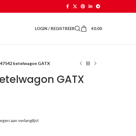
LOGIN / REGISTREER
€
0.00
 47542 ketelwagon GATX
ketelwagon GATX
gen aan verlanglijst