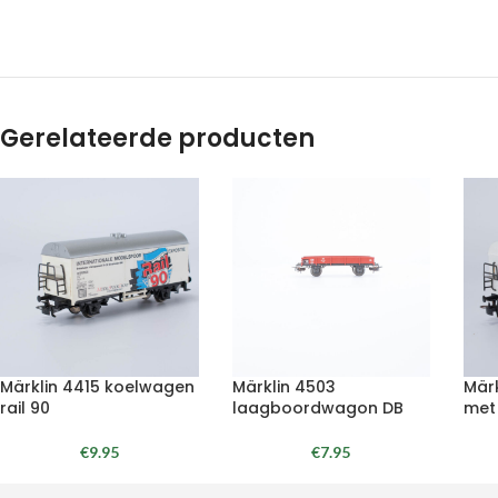
Gerelateerde producten
Märklin 4415 koelwagen
Märklin 4503
Mär
rail 90
laagboordwagon DB
met
€
9.95
€
7.95