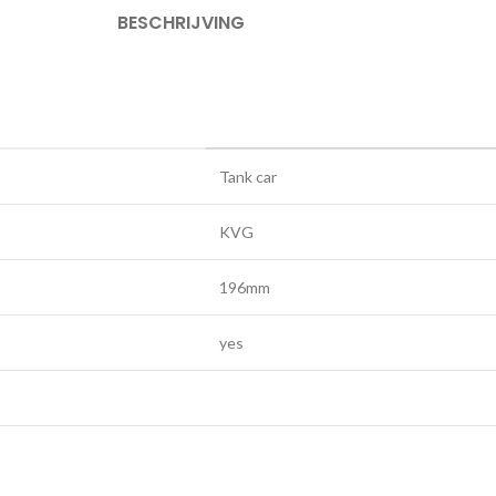
BESCHRIJVING
Tank car
KVG
196mm
yes