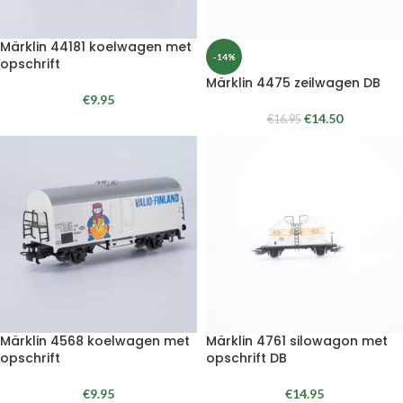
Märklin 44181 koelwagen met
-14%
opschrift
Märklin 4475 zeilwagen DB
€
9.95
€
14.50
€
16.95
Märklin 4568 koelwagen met
Märklin 4761 silowagon met
opschrift
opschrift DB
€
9.95
€
14.95