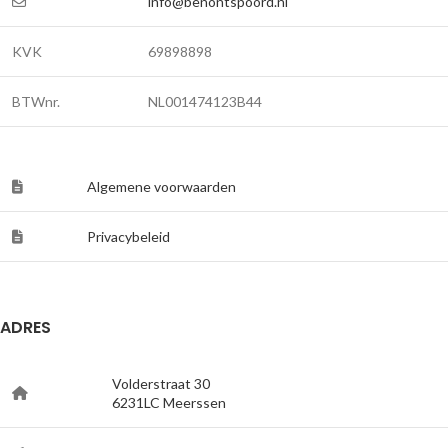
info@benontspoord.nl
KVK
69898898
BTWnr.
NL001474123B44
Algemene voorwaarden
Privacybeleid
ADRES
Volderstraat 30
6231LC Meerssen