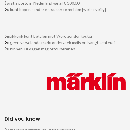
gratis porto in Nederland vanaf € 100,00
u kunt kopen zonder eerst aan te melden [wel zo veilig]
makkelijk kunt betalen met Wero zonder kosten
u geen vervelende marktonderzoek mails ontvangt achteraf
u binnen 14 dagen mag retounerenen
Did you know
3 months warranty on your purchases