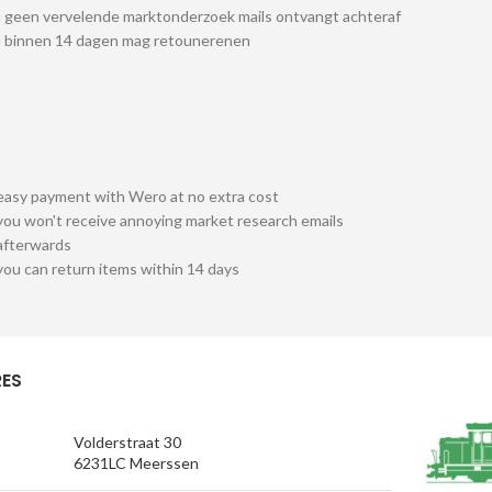
 geen vervelende marktonderzoek mails ontvangt achteraf
u binnen 14 dagen mag retounerenen
easy payment with Wero at no extra cost
you won't receive annoying market research emails
afterwards
you can return items within 14 days
ES
Volderstraat 30
6231LC Meerssen