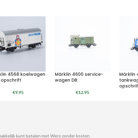
klin 4568 koelwagen
Märklin 4600 service-
Märklin
 opschrift
wagen DB
tankwa
opschrif
€
9.95
€
12.95
akkelijk kunt betalen met Wero zonder kosten