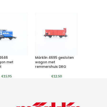
 4646
Märklin 4695 gesloten
gon met
wagon met
t
remmershuis DRG
€
15.95
€
12.50