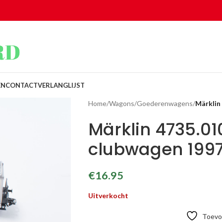
EN
CONTACT
VERLANGLIJST
Home
/
Wagons
/
Goederenwagens
/
Märklin
Märklin 4735.01
clubwagen 199
€
16.95
Uitverkocht
Toevoe