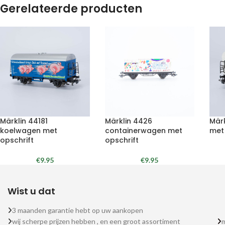
Gerelateerde producten
Märklin 44181
Märklin 4426
Mär
koelwagen met
containerwagen met
met
opschrift
opschrift
€
9.95
€
9.95
Wist u dat
3 maanden garantie hebt op uw aankopen
wij scherpe prijzen hebben , en een groot assortiment
m