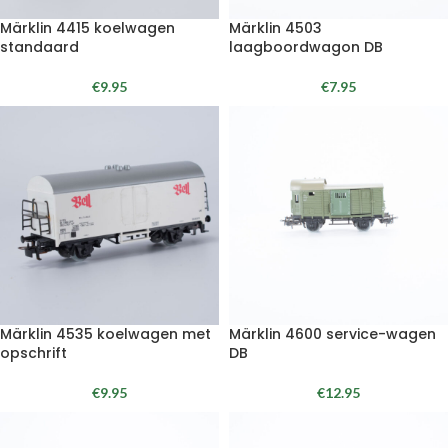
Märklin 4415 koelwagen
Märklin 4503
standaard
laagboordwagon DB
€
9.95
€
7.95
Märklin 4535 koelwagen met
Märklin 4600 service-wagen
opschrift
DB
€
9.95
€
12.95