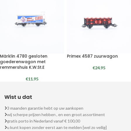
Märklin 4780 gesloten
Primex 4587 zuurwagon
goederenwagon met
remmershuis K.W.St.E
€
24.95
€
11.95
Wist u dat
3 maanden garantie hebt op uw aankopen
wij scherpe prijzen hebben , en een groot assortiment
gratis porto in Nederland vanaf € 100,00
u kunt kopen zonder eerst aan te melden [wel zo veilig]