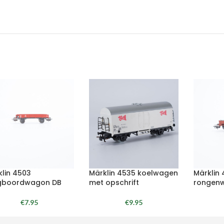
klin 4503
Märklin 4535 koelwagen
Märklin
gboordwagon DB
met opschrift
rongen
€
7.95
€
9.95