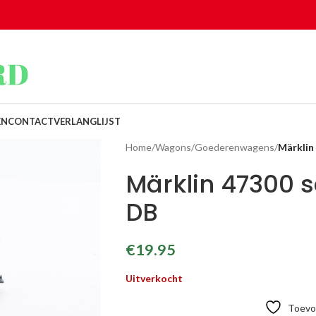
EN
CONTACT
VERLANGLIJST
Home
/
Wagons
/
Goederenwagens
/
Märklin
Märklin 47300
DB
€
19.95
Uitverkocht
Toevoe