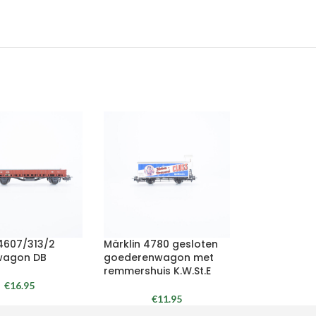
 4607/313/2
Märklin 4780 gesloten
wagon DB
goederenwagon met
remmershuis K.W.St.E
€
16.95
€
11.95