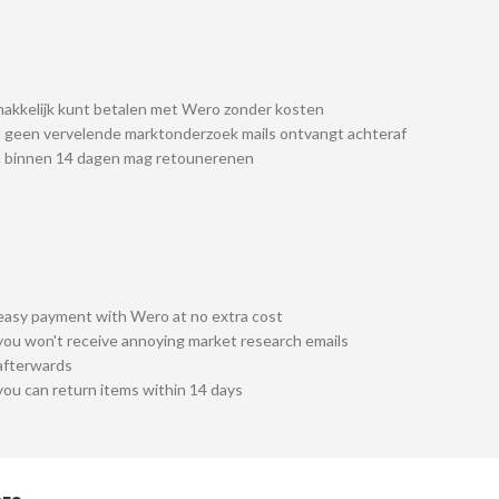
akkelijk kunt betalen met Wero zonder kosten
 geen vervelende marktonderzoek mails ontvangt achteraf
u binnen 14 dagen mag retounerenen
easy payment with Wero at no extra cost
you won't receive annoying market research emails
afterwards
you can return items within 14 days