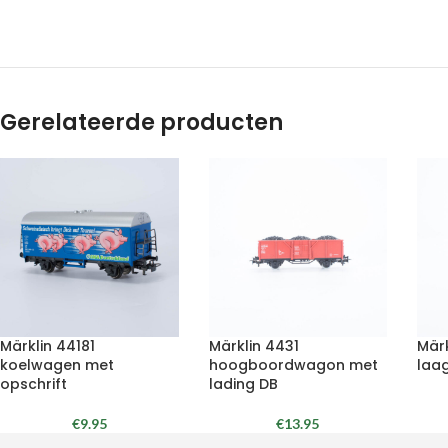
Gerelateerde producten
Märklin 44181
Märklin 4431
Mär
koelwagen met
hoogboordwagon met
laa
opschrift
lading DB
€
9.95
€
13.95