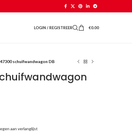
LOGIN / REGISTREER
€
0.00
 47300 schuifwandwagon DB
 schuifwandwagon
gen aan verlanglijst