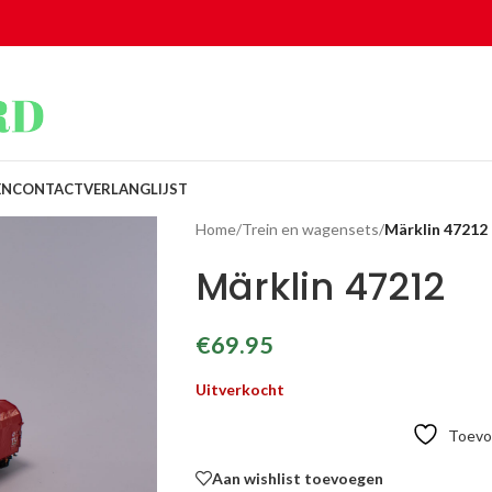
EN
CONTACT
VERLANGLIJST
Home
/
Trein en wagensets
/
Märklin 47212
Märklin 47212
€
69.95
Uitverkocht
Toevoe
Aan wishlist toevoegen