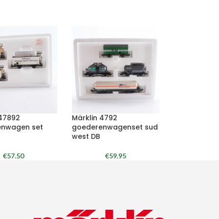
 47892
Märklin 4792
nwagen set
goederenwagenset sud
west DB
€
57.50
€
59.95