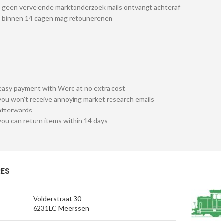
 geen vervelende marktonderzoek mails ontvangt achteraf
u binnen 14 dagen mag retounerenen
easy payment with Wero at no extra cost
you won't receive annoying market research emails
afterwards
you can return items within 14 days
ES
Volderstraat 30
6231LC Meerssen