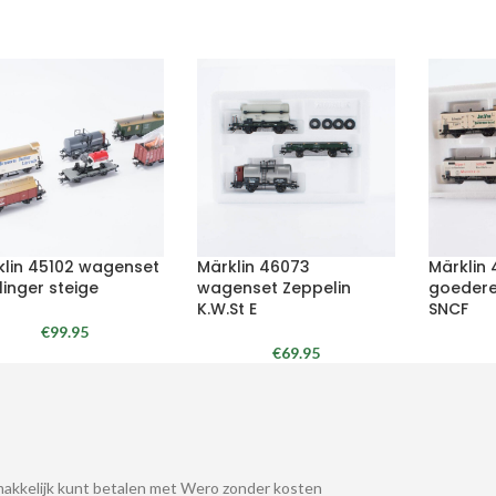
klin 45102 wagenset
Märklin 46073
Märklin
linger steige
wagenset Zeppelin
goedere
K.W.St E
SNCF
€
99.95
€
69.95
akkelijk kunt betalen met Wero zonder kosten