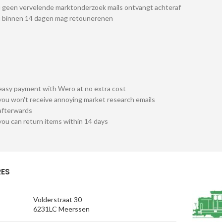
 geen vervelende marktonderzoek mails ontvangt achteraf
u binnen 14 dagen mag retounerenen
easy payment with Wero at no extra cost
you won't receive annoying market research emails
afterwards
you can return items within 14 days
ES
Volderstraat 30
6231LC Meerssen