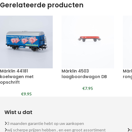
Gerelateerde producten
Märklin 44181
Märklin 4503
Mär
koelwagen met
laagboordwagon DB
ron
opschrift
€
7.95
€
9.95
Wist u dat
3 maanden garantie hebt op uw aankopen
wij scherpe prijzen hebben , en een groot assortiment
m