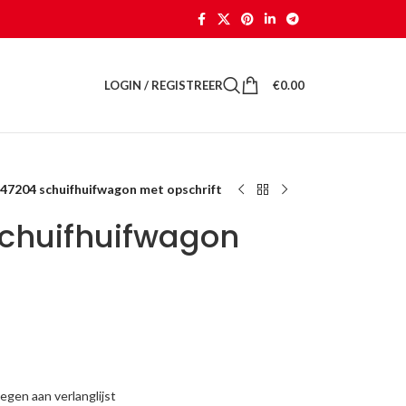
LOGIN / REGISTREER
€
0.00
 47204 schuifhuifwagon met opschrift
schuifhuifwagon
gen aan verlanglijst