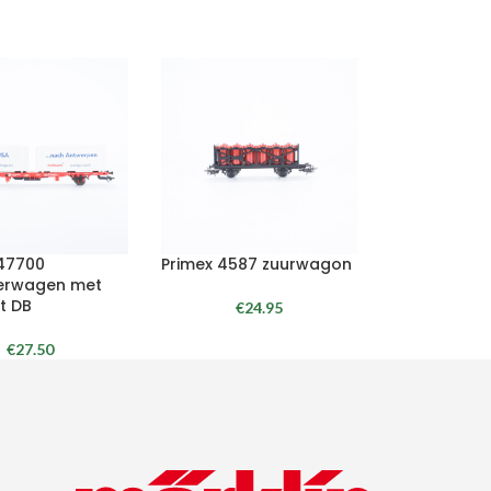
 47700
Primex 4587 zuurwagon
erwagen met
t DB
€
24.95
€
27.50