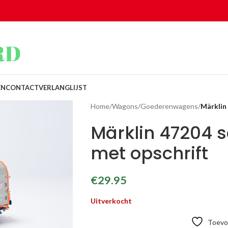
EN
CONTACT
VERLANGLIJST
Home
/
Wagons
/
Goederenwagens
/
Märklin
Märklin 47204 
met opschrift
€
29.95
Uitverkocht
Toevoe