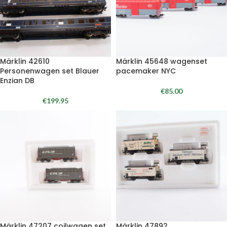
Märklin 42610
Märklin 45648 wagenset
Personenwagen set Blauer
pacemaker NYC
Enzian DB
€
85.00
€
199.95
Märklin 47207 coilwagen set
Märklin 47892