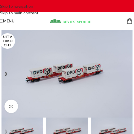
Skip to navigation
Skip to main content
MENU
UITV
ERKO
CHT
Click to enlarge