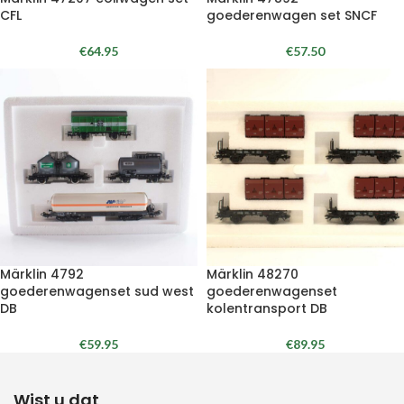
CFL
goederenwagen set SNCF
€
64.95
€
57.50
Märklin 4792
Märklin 48270
goederenwagenset sud west
goederenwagenset
DB
kolentransport DB
€
59.95
€
89.95
Wist u dat