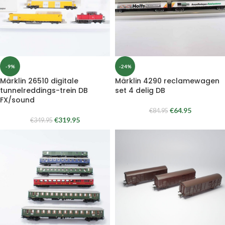
-9%
-24%
Märklin 26510 digitale
Märklin 4290 reclamewagen
tunnelreddings-trein DB
set 4 delig DB
FX/sound
€
64.95
€
84.95
€
319.95
€
349.95