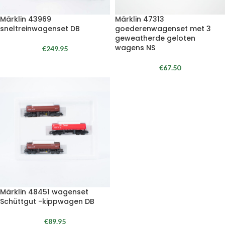
Märklin 43969
Märklin 47313
sneltreinwagenset DB
goederenwagenset met 3
geweatherde geloten
wagens NS
€
249.95
€
67.50
Märklin 48451 wagenset
Schüttgut -kippwagen DB
€
89.95