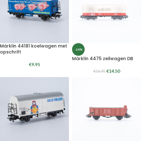
Märklin 44181 koelwagen met
-14%
opschrift
Märklin 4475 zeilwagen DB
€
9.95
€
14.50
€
16.95