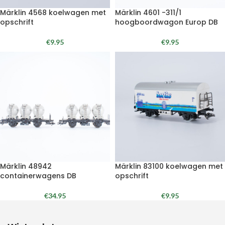
Märklin 4568 koelwagen met
Märklin 4601 -311/1
opschrift
hoogboordwagon Europ DB
€
9.95
€
9.95
Märklin 48942
Märklin 83100 koelwagen met
containerwagens DB
opschrift
€
34.95
€
9.95