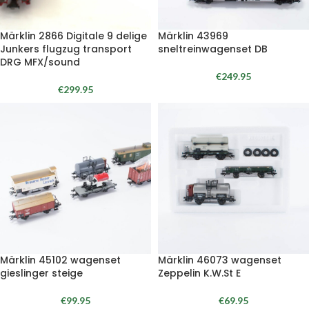
Märklin 2866 Digitale 9 delige
Märklin 43969
Junkers flugzug transport
sneltreinwagenset DB
DRG MFX/sound
€
249.95
€
299.95
Märklin 45102 wagenset
Märklin 46073 wagenset
gieslinger steige
Zeppelin K.W.St E
€
99.95
€
69.95