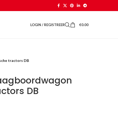
LOGIN / REGISTREER
€
0.00
sche tractors DB
 laagboordwagon
actors DB