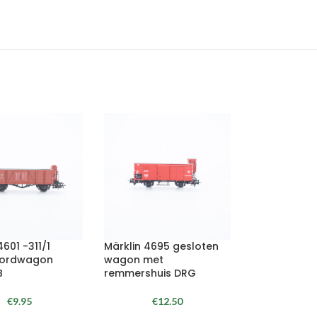
4601 -311/1
Märklin 4695 gesloten
ordwagon
wagon met
B
remmershuis DRG
€
9.95
€
12.50