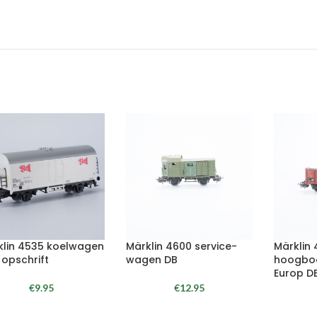
klin 4535 koelwagen
Märklin 4600 service-
Märklin 
 opschrift
wagen DB
hoogbo
Europ D
€
9.95
€
12.95