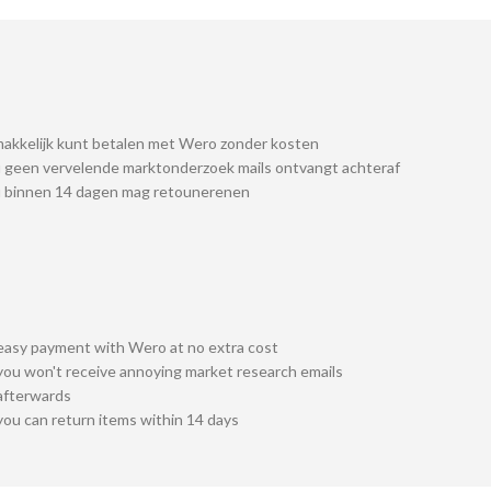
akkelijk kunt betalen met Wero zonder kosten
 geen vervelende marktonderzoek mails ontvangt achteraf
u binnen 14 dagen mag retounerenen
easy payment with Wero at no extra cost
you won't receive annoying market research emails
afterwards
you can return items within 14 days