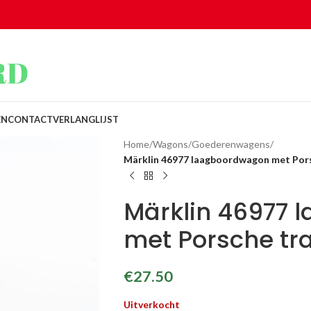
EN
CONTACT
VERLANGLIJST
Home
/
Wagons
/
Goederenwagens
/
Märklin 46977 laagboordwagon met Por
Märklin 46977
met Porsche tr
€
27.50
Uitverkocht