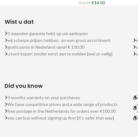
€
14.50
€
16.95
Wist u dat
3 maanden garantie hebt op uw aankopen
wij scherpe prijzen hebben , en een groot assortiment
m
gratis porto in Nederland vanaf € 100,00
u
u kunt kopen zonder eerst aan te melden [wel zo veilig]
Did you know
3 months warranty on your purchases
We have competitive prices and a wide range of products
free postage in the Netherlands for orders over €100.00
you can buy without signing up first [it's safer that way]