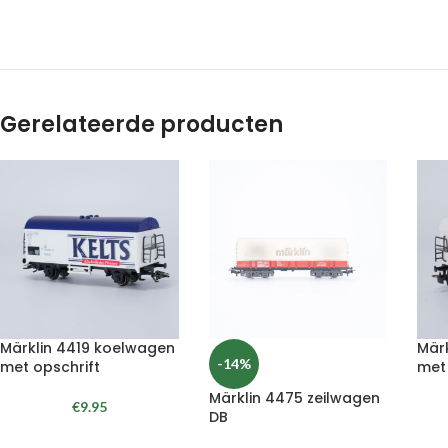
Gerelateerde producten
Märklin 4419 koelwagen
Mär
-14%
met opschrift
met
Märklin 4475 zeilwagen
€
9.95
DB