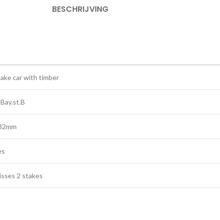
BESCHRIJVING
take car with timber
.Bay.st.B
82mm
es
isses 2 stakes