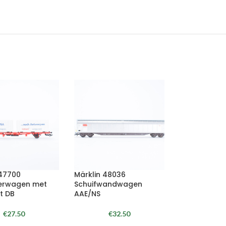
 47700
Märklin 48036
erwagen met
Schuifwandwagen
t DB
AAE/NS
€
27.50
€
32.50