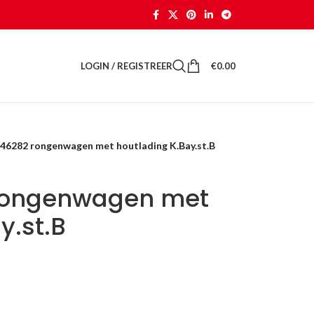
LOGIN / REGISTREER
€
0.00
 46282 rongenwagen met houtlading K.Bay.st.B
 rongenwagen met
y.st.B