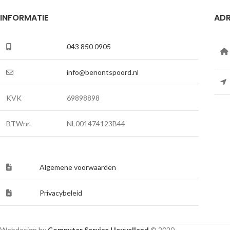
INFORMATIE
ADR
043 850 0905
info@benontspoord.nl
KVK
69898898
BTWnr.
NL001474123B44
Algemene voorwaarden
Privacybeleid
Webdesign by
Computer Service Heuvelland
© 2020