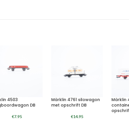
klin 4503
Märklin 4761 silowagon
Märklin
gboordwagon DB
met opschrift DB
contain
opschrif
€
7.95
€
14.95