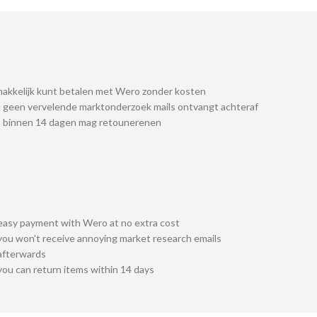
akkelijk kunt betalen met Wero zonder kosten
 geen vervelende marktonderzoek mails ontvangt achteraf
u binnen 14 dagen mag retounerenen
easy payment with Wero at no extra cost
you won't receive annoying market research emails
afterwards
you can return items within 14 days