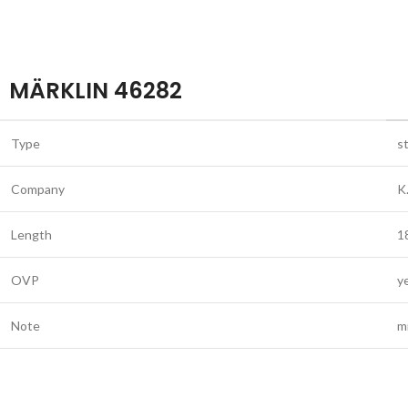
MÄRKLIN 46282
Type
s
Company
K
Length
1
OVP
y
Note
m