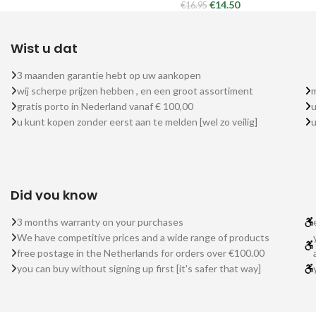
€
14.50
€
16.95
Wist u dat
3 maanden garantie hebt op uw aankopen
wij scherpe prijzen hebben , en een groot assortiment
m
gratis porto in Nederland vanaf € 100,00
u
u kunt kopen zonder eerst aan te melden [wel zo veilig]
Did you know
3 months warranty on your purchases
We have competitive prices and a wide range of products
free postage in the Netherlands for orders over €100.00
you can buy without signing up first [it's safer that way]