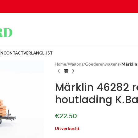
EN
CONTACT
VERLANGLIJST
Home
/
Wagons
/
Goederenwagens
/
Märklin
Märklin 46282
houtlading K.Ba
€
22.50
Uitverkocht