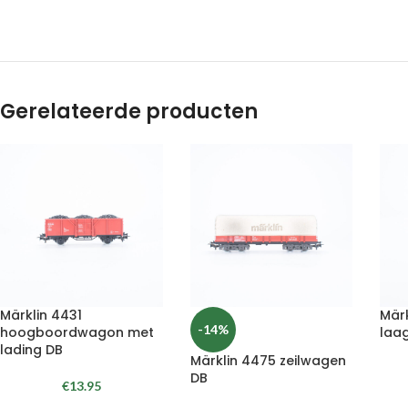
Gerelateerde producten
Märklin 4431
Mär
-14%
hoogboordwagon met
laa
lading DB
Märklin 4475 zeilwagen
DB
€
13.95