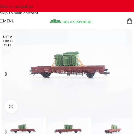
Skip to navigation
Skip to main content
MENU
UITV
ERKO
CHT
Click to enlarge