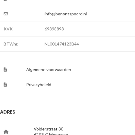
info@benontspoord.nl
KVK
69898898
BTWnr.
NL001474123B44
Algemene voorwaarden
Privacybeleid
ADRES
Volderstraat 30
6231LC Meerssen