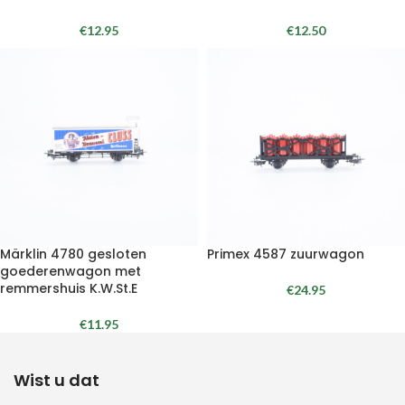
€
12.95
€
12.50
Märklin 4780 gesloten
Primex 4587 zuurwagon
goederenwagon met
remmershuis K.W.St.E
€
24.95
€
11.95
Wist u dat