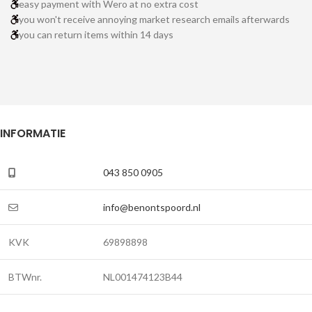
easy payment with Wero at no extra cost
you won't receive annoying market research emails afterwards
you can return items within 14 days
INFORMATIE
043 850 0905
info@benontspoord.nl
KVK
69898898
BTWnr.
NL001474123B44