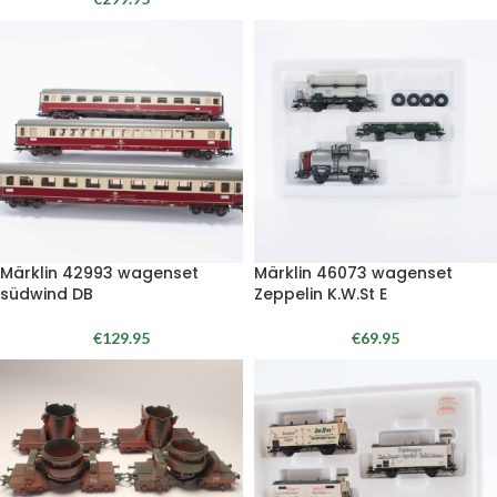
Märklin 42993 wagenset
Märklin 46073 wagenset
südwind DB
Zeppelin K.W.St E
€
129.95
€
69.95