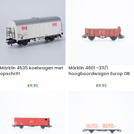
Märklin 4535 koelwagen met
Märklin 4601 -311/1
opschrift
hoogboordwagon Europ DB
€
9.95
€
9.95