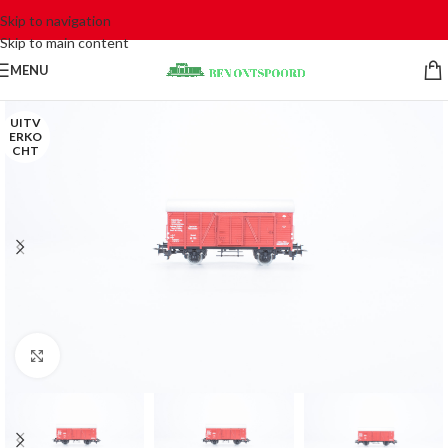
Skip to navigation
Skip to main content
MENU
UITV
ERKO
CHT
Click to enlarge