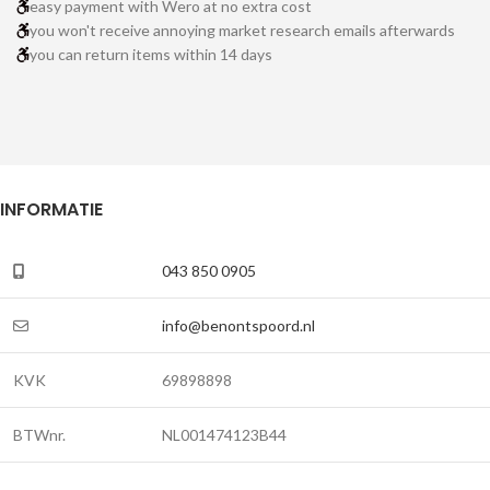
easy payment with Wero at no extra cost
you won't receive annoying market research emails afterwards
you can return items within 14 days
INFORMATIE
043 850 0905
info@benontspoord.nl
KVK
69898898
BTWnr.
NL001474123B44