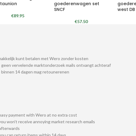
taunion
goederenwagen set
goeder
SNCF
west DB
€
89.95
€
57.50
akkelijk kunt betalen met Wero zonder kosten
 geen vervelende marktonderzoek mails ontvangt achteraf
u binnen 14 dagen mag retounerenen
easy payment with Wero at no extra cost
you won't receive annoying market research emails
afterwards
you can return items within 14 days