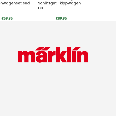
enwagenset sud
Schüttgut -kippwagen
DB
€
59.95
€
89.95