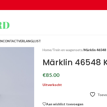
EN
CONTACT
VERLANGLIJST
Home
/
Trein en wagensets
/
Märklin 46548
Märklin 46548 
€
85.00
Uitverkocht
Toevoe
Aan wishlist toevoegen