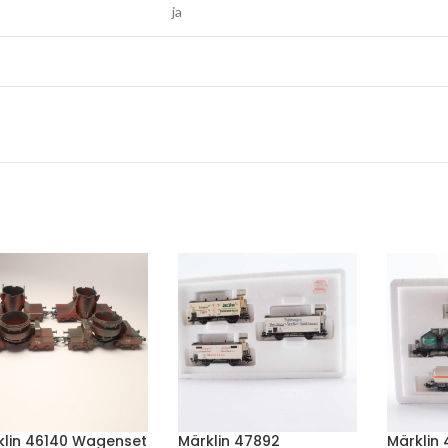
ja
klin 46140 Wagenset
Märklin 47892
Märklin