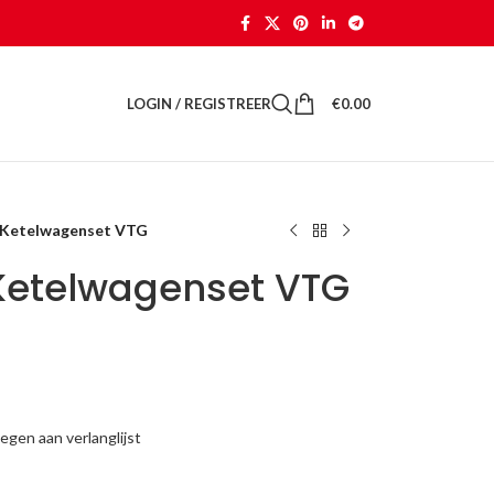
LOGIN / REGISTREER
€
0.00
 Ketelwagenset VTG
Ketelwagenset VTG
gen aan verlanglijst