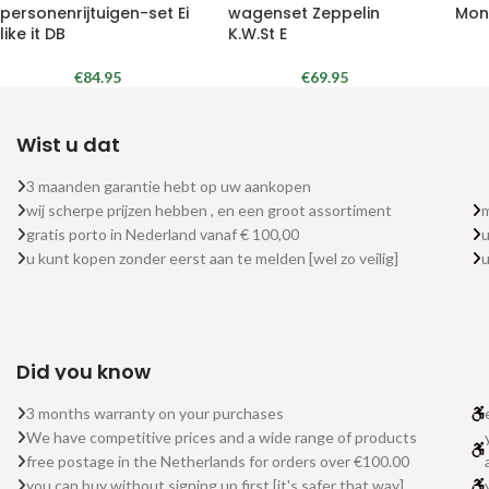
personenrijtuigen-set Ei
wagenset Zeppelin
Mon
like it DB
K.W.St E
€
84.95
€
69.95
Wist u dat
3 maanden garantie hebt op uw aankopen
wij scherpe prijzen hebben , en een groot assortiment
m
gratis porto in Nederland vanaf € 100,00
u
u kunt kopen zonder eerst aan te melden [wel zo veilig]
Did you know
3 months warranty on your purchases
We have competitive prices and a wide range of products
free postage in the Netherlands for orders over €100.00
you can buy without signing up first [it's safer that way]