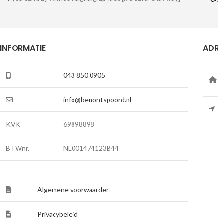
INFORMATIE
ADR
043 850 0905
info@benontspoord.nl
KVK
69898898
BTWnr.
NL001474123B44
Algemene voorwaarden
Privacybeleid