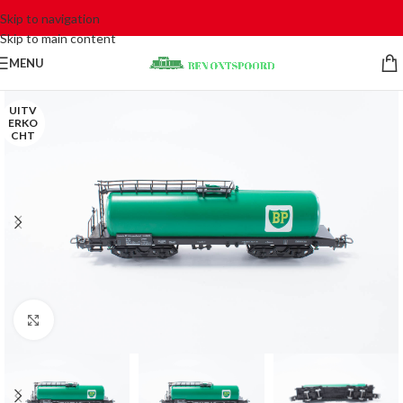
Skip to navigation
Skip to main content
MENU
UITV
ERKO
CHT
Click to enlarge