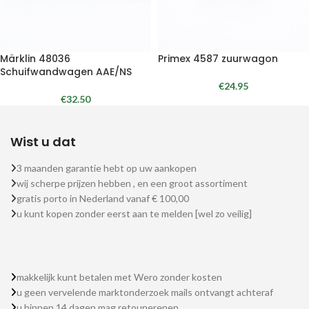
Märklin 48036
Primex 4587 zuurwagon
Schuifwandwagen AAE/NS
€
24.95
€
32.50
Wist u dat
3 maanden garantie hebt op uw aankopen
wij scherpe prijzen hebben , en een groot assortiment
gratis porto in Nederland vanaf € 100,00
u kunt kopen zonder eerst aan te melden [wel zo veilig]
makkelijk kunt betalen met Wero zonder kosten
u geen vervelende marktonderzoek mails ontvangt achteraf
u binnen 14 dagen mag retounerenen