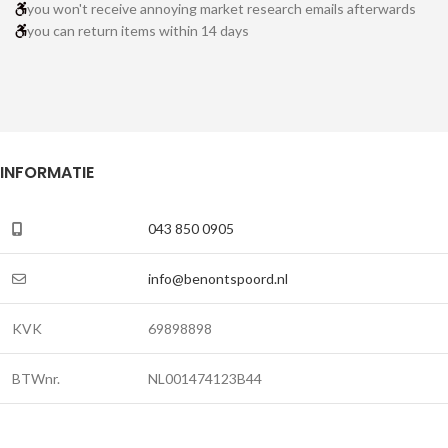
you won't receive annoying market research emails afterwards
you can return items within 14 days
INFORMATIE
043 850 0905
info@benontspoord.nl
KVK
69898898
BTWnr.
NL001474123B44