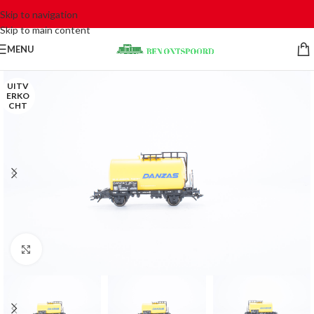
Skip to navigation
Skip to main content
MENU
UITV
ERKO
CHT
Click to enlarge