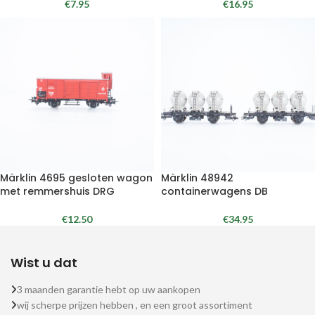
€
7.95
€
16.95
Märklin 4695 gesloten wagon
Märklin 48942
met remmershuis DRG
containerwagens DB
€
12.50
€
34.95
Wist u dat
3 maanden garantie hebt op uw aankopen
wij scherpe prijzen hebben , en een groot assortiment