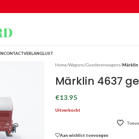
EN
CONTACT
VERLANGLIJST
Home
/
Wagons
/
Goederenwagens
/
Märklin
Märklin 4637 g
€
13.95
Uitverkocht
Toevoe
Aan wishlist toevoegen