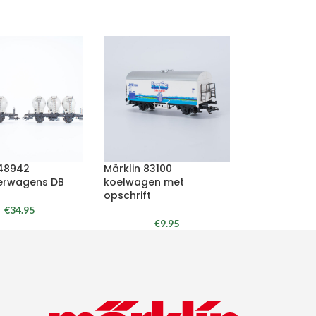
 48942
Märklin 83100
erwagens DB
koelwagen met
opschrift
€
34.95
€
9.95