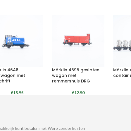
klin 4646
Märklin 4695 gesloten
Märklin
kwagon met
wagon met
contain
hrift
remmershuis DRG
€
15.95
€
12.50
akkelijk kunt betalen met Wero zonder kosten