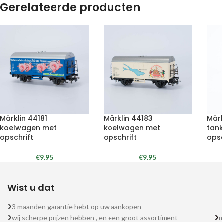
Gerelateerde producten
Märklin 44181
Märklin 44183
Mär
koelwagen met
koelwagen met
tan
opschrift
opschrift
opsc
€
9.95
€
9.95
Wist u dat
3 maanden garantie hebt op uw aankopen
wij scherpe prijzen hebben , en een groot assortiment
m