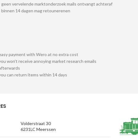
 geen vervelende marktonderzoek mails ontvangt achteraf
u binnen 14 dagen mag retounerenen
easy payment with Wero at no extra cost
you won't receive annoying market research emails
afterwards
you can return items within 14 days
ES
Volderstraat 30
6231LC Meerssen