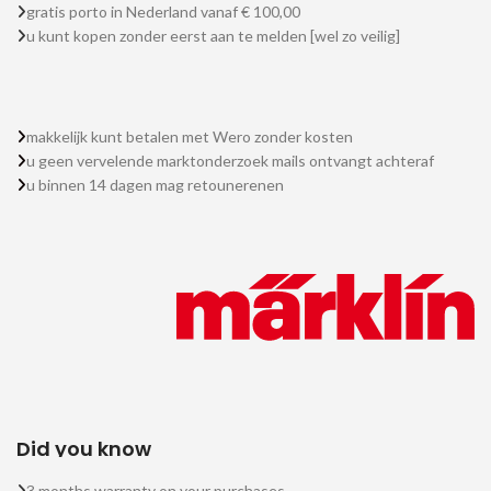
gratis porto in Nederland vanaf € 100,00
u kunt kopen zonder eerst aan te melden [wel zo veilig]
makkelijk kunt betalen met Wero zonder kosten
u geen vervelende marktonderzoek mails ontvangt achteraf
u binnen 14 dagen mag retounerenen
Did you know
3 months warranty on your purchases