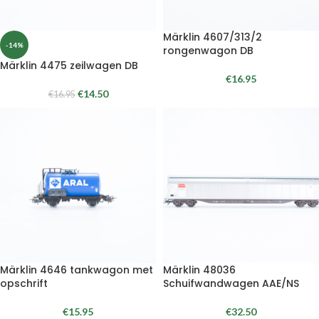
Märklin 4607/313/2
-14%
rongenwagon DB
Märklin 4475 zeilwagen DB
€
16.95
€
14.50
€
16.95
Märklin 4646 tankwagon met
Märklin 48036
opschrift
Schuifwandwagen AAE/NS
€
15.95
€
32.50