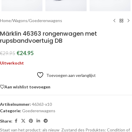
Home
/
Wagons
/
Goederenwagens
Märklin 46363 rongenwagen met
rupsbandvoertuig DB
€
24.95
€
29.95
Uitverkocht
Toevoegen aan verlanglijst
Aan wishlist toevoegen
Artikelnummer:
46363-x10
Categorie:
Goederenwagens
Share:
Staat van het product: als nieuw
Zustand des Produktes:
Condition of