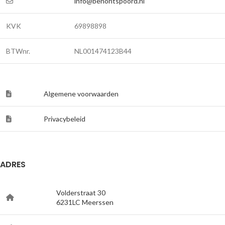
info@benontspoord.nl
KVK
69898898
BTWnr.
NL001474123B44
Algemene voorwaarden
Privacybeleid
ADRES
Volderstraat 30
6231LC Meerssen