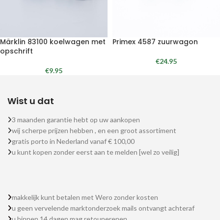
Märklin 83100 koelwagen met
Primex 4587 zuurwagon
opschrift
€
24.95
€
9.95
Wist u dat
3 maanden garantie hebt op uw aankopen
wij scherpe prijzen hebben , en een groot assortiment
gratis porto in Nederland vanaf € 100,00
u kunt kopen zonder eerst aan te melden [wel zo veilig]
makkelijk kunt betalen met Wero zonder kosten
u geen vervelende marktonderzoek mails ontvangt achteraf
u binnen 14 dagen mag retounerenen