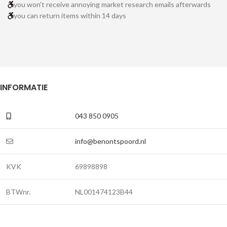
you won't receive annoying market research emails afterwards
you can return items within 14 days
INFORMATIE
043 850 0905
info@benontspoord.nl
KVK
69898898
BTWnr.
NL001474123B44