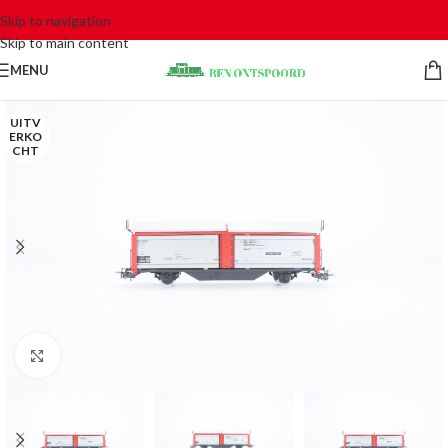
Skip to navigation
Skip to main content
MENU
UITV
ERKO
CHT
Click to enlarge