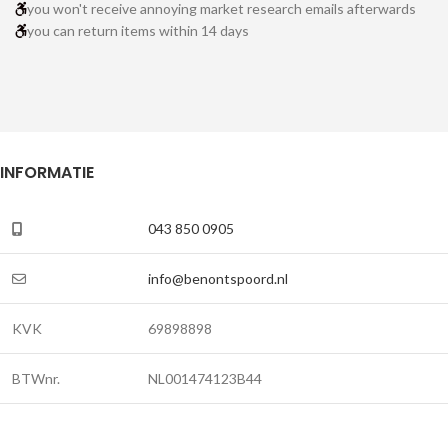
you won't receive annoying market research emails afterwards
you can return items within 14 days
INFORMATIE
043 850 0905
info@benontspoord.nl
KVK
69898898
BTWnr.
NL001474123B44