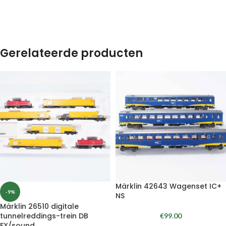
Gerelateerde producten
Märklin 42643 Wagenset IC+
-9%
NS
Märklin 26510 digitale
tunnelreddings-trein DB
€
99.00
FX/sound