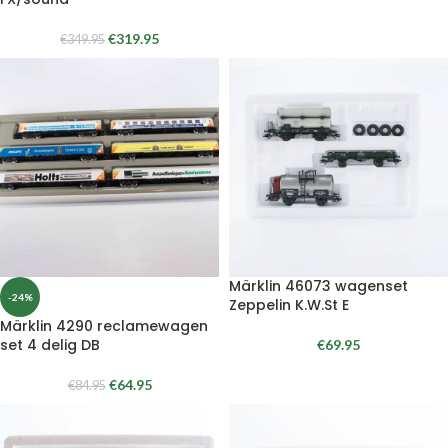
€
319.95
€
349.95
Märklin 46073 wagenset
-24%
Zeppelin K.W.St E
Märklin 4290 reclamewagen
set 4 delig DB
€
69.95
€
64.95
€
84.95