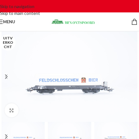
Skip to navigation
Skip to main content
MENU
UITV
ERKO
CHT
Click to enlarge