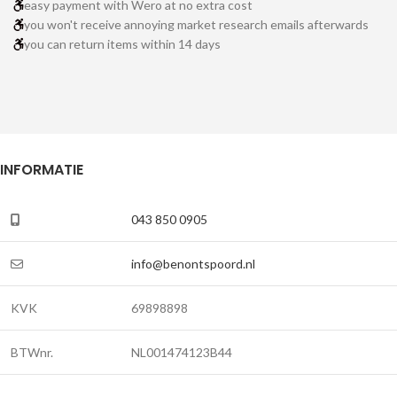
easy payment with Wero at no extra cost
you won't receive annoying market research emails afterwards
you can return items within 14 days
INFORMATIE
043 850 0905
info@benontspoord.nl
KVK
69898898
BTWnr.
NL001474123B44