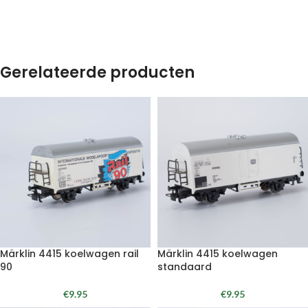
Gerelateerde producten
Märklin 4415 koelwagen rail
Märklin 4415 koelwagen
90
standaard
€
9.95
€
9.95