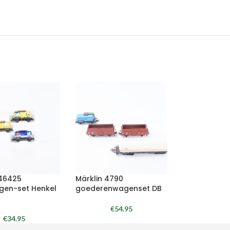
 46425
Märklin 4790
gen-set Henkel
goederenwagenset DB
€
54.95
€
34.95