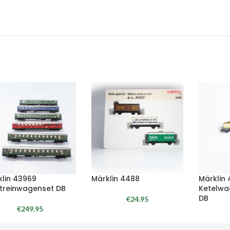
klin 43969
Märklin 4488
Märklin
ltreinwagenset DB
Ketelwa
DB
€
24.95
€
249.95