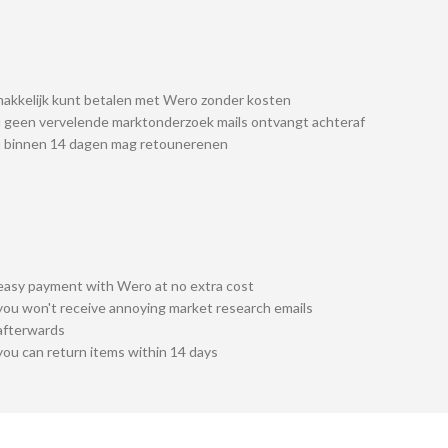
akkelijk kunt betalen met Wero zonder kosten
 geen vervelende marktonderzoek mails ontvangt achteraf
u binnen 14 dagen mag retounerenen
easy payment with Wero at no extra cost
you won't receive annoying market research emails
afterwards
you can return items within 14 days