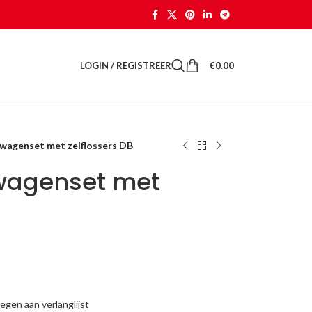
LOGIN / REGISTREER
€
0.00
 wagenset met zelflossers DB
wagenset met
gen aan verlanglijst