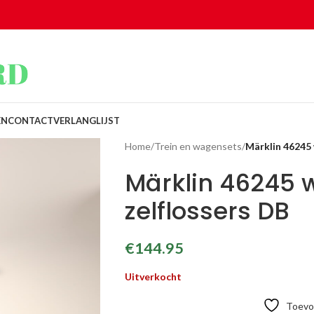
EN
CONTACT
VERLANGLIJST
Home
/
Trein en wagensets
/
Märklin 46245
Märklin 46245 
zelflossers DB
€
144.95
Uitverkocht
Toevoe