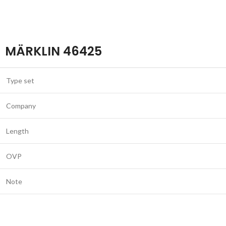
MÄRKLIN 46425
Type set
Company
Length
OVP
Note