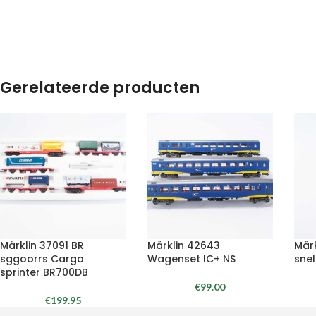
Gerelateerde producten
Märklin 37091 BR
Märklin 42643
Mär
sggoorrs Cargo
Wagenset IC+ NS
sne
sprinter BR700DB
€
99.00
€
199.95